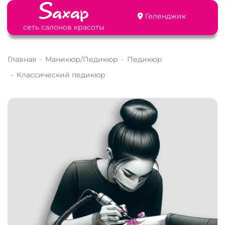
Геленджик
сеть салонов красоты
Главная
-
Маникюр/Педикюр
-
Педикюр
-
Классический педикюр