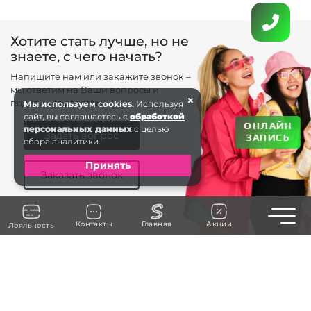
Хотите стать лучше, но не
знаете, с чего начать?
Напишите нам или закажите звонок –
мы ответим на Ваши вопросы и
×
поделимся советом.
Мы используем cookies.
Используя
сайт, вы соглашаетесь с
обработкой
ОНЛАЙН
персональных данных
с целью
Задать вопрос
ЗАПИСЬ
сбора аналитики.
Принять
Заказать звонок
Toggle n
Контакты
Главная
Акции
Лояльность
8 (993) 320-20 . . .
ЗАКАЗАТЬ ЗВОНОК
г. Геленджик