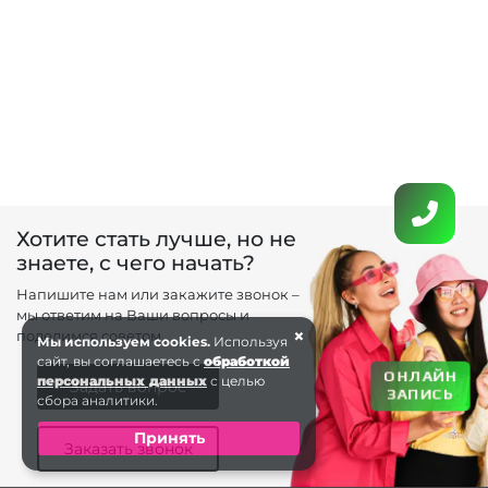
Хотите стать лучше, но не
знаете, с чего начать?
Напишите нам или закажите звонок –
мы ответим на Ваши вопросы и
×
поделимся советом.
Мы используем cookies.
Используя
сайт, вы соглашаетесь с
обработкой
ОНЛАЙН
персональных данных
с целью
Задать вопрос
ЗАПИСЬ
сбора аналитики.
Принять
Заказать звонок