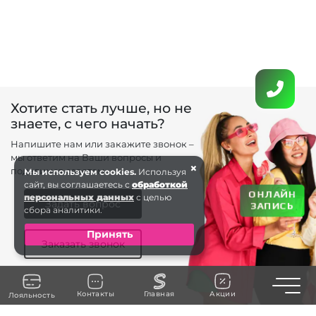
Хотите стать лучше, но не
знаете, с чего начать?
Напишите нам или закажите звонок –
мы ответим на Ваши вопросы и
×
поделимся советом.
Мы используем cookies.
Используя
сайт, вы соглашаетесь с
обработкой
ОНЛАЙН
персональных данных
с целью
Задать вопрос
ЗАПИСЬ
сбора аналитики.
Принять
Заказать звонок
Toggle n
Контакты
Главная
Акции
Лояльность