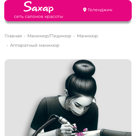
Геленджик
сеть салонов красоты
Главная
-
Маникюр/Педикюр
-
Маникюр
-
Аппаратный маникюр